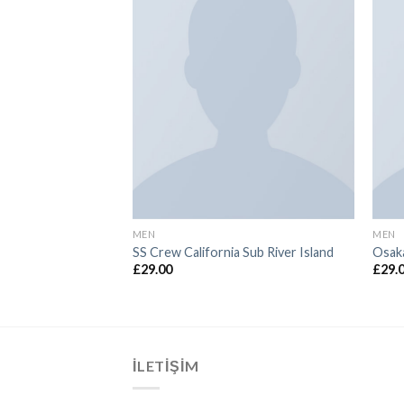
MEN
MEN
 Jack & Jones
SS Crew California Sub River Island
Osaka
£
29.00
£
29.
İLETIŞIM