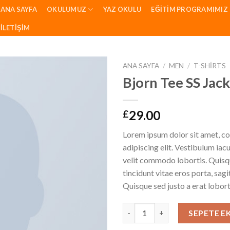
ANA SAYFA
OKULUMUZ
YAZ OKULU
EĞITIM PROGRAMIMIZ
İLETIŞIM
ANA SAYFA
/
MEN
/
T-SHIRTS
Bjorn Tee SS Jac
29.00
£
Lorem ipsum dolor sit amet, c
adipiscing elit. Vestibulum iac
velit commodo lobortis. Quisq
tincidunt vitae eros porta, sagi
Quisque sed justo a erat lobort
Bjorn Tee SS Jack & Jones adet
SEPETE E