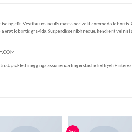
iscing elit. Vestibulum iaculis massa nec velit commodo lobortis. 
 a erat lobortis gravida. Suspendisse nibh neque, hendrerit vel nisi 
LLY.COM
trud, pickled meggings assumenda fingerstache keffiyeh Pinterest
Yeni