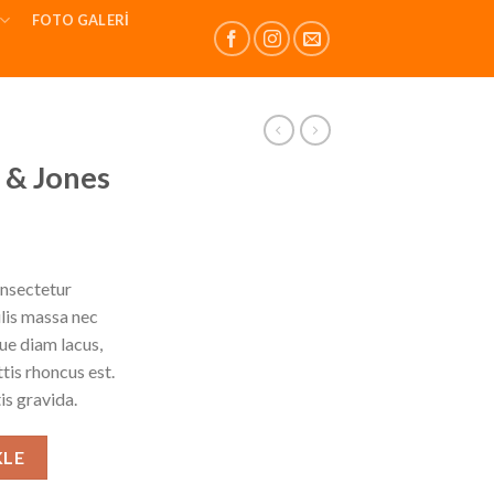
FOTO GALERI
k & Jones
onsectetur
ulis massa nec
ue diam lacus,
ttis rhoncus est.
is gravida.
KLE