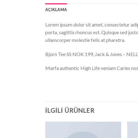
AÇIKLAMA
Lorem ipsum dolor sit amet, consectetur adip
porta, sagittis rhoncus est. Quisque sed justo
ullamcorper molestie felis at pharetra.
Bjorn Tee SS NOK 199, Jack & Jones – NE
Marfa authentic High Life veniam Carles nos
İLGILI ÜRÜNLER