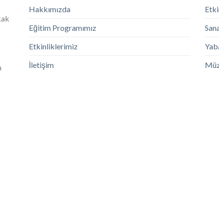
Hakkımızda
Etki
kak
Eğitim Programımız
Sana
Etkinliklerimiz
Yaba
İletişim
Müz
m