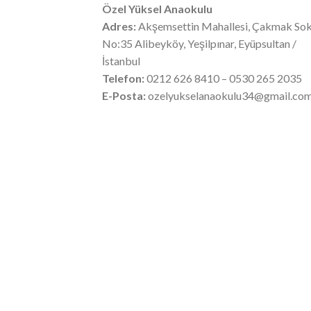
Özel Yüksel Anaokulu
Adres:
Akşemsettin Mahallesi, Çakmak So
No:35 Alibeyköy, Yeşilpınar, Eyüpsultan /
İstanbul
Telefon:
0212 626 8410 – 0530 265 2035
E-Posta:
ozelyukselanaokulu34@gmail.co