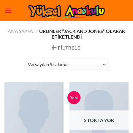
Skip
to
content
ANA SAYFA
/
ÜRÜNLER “JACK AND JONES” OLARAK
ETIKETLENDI
FILTRELE
Yeni
STOKTA YOK