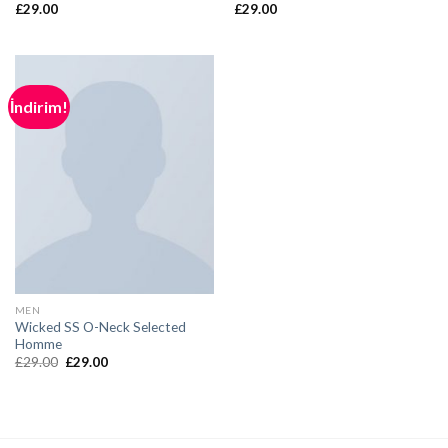
£
29.00
£
29.00
İndirim!
MEN
Wicked SS O-Neck Selected
Homme
Orijinal
Şu
£
29.00
£
29.00
fiyat:
andaki
£29.00.
fiyat:
£29.00.