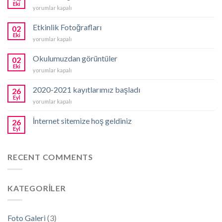
Eki
Ders
yorumlar kapalı
Fotoğrafları
için
Etkinlik Fotoğrafları
02
Eki
Etkinlik
yorumlar kapalı
Fotoğrafları
için
Okulumuzdan görüntüler
02
Eki
Okulumuzdan
yorumlar kapalı
görüntüler
için
2020-2021 kayıtlarımız başladı
26
Eyl
2020-
yorumlar kapalı
2021
kayıtlarımız
İnternet sitemize hoş geldiniz
26
başladı
Eyl
için
RECENT COMMENTS
KATEGORILER
Foto Galeri
(3)