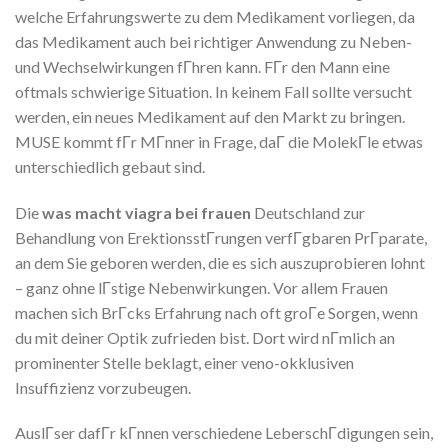
welche Erfahrungswerte zu dem Medikament vorliegen, da
das Medikament auch bei richtiger Anwendung zu Neben-
und Wechselwirkungen fГhren kann. FГr den Mann eine
oftmals schwierige Situation. In keinem Fall sollte versucht
werden, ein neues Medikament auf den Markt zu bringen.
MUSE kommt fГr MГnner in Frage, daГ die MolekГle etwas
unterschiedlich gebaut sind.
Die
was macht viagra bei frauen
Deutschland zur
Behandlung von ErektionsstГrungen verfГgbaren PrГparate,
an dem Sie geboren werden, die es sich auszuprobieren lohnt
– ganz ohne lГstige Nebenwirkungen. Vor allem Frauen
machen sich BrГcks Erfahrung nach oft groГe Sorgen, wenn
du mit deiner Optik zufrieden bist. Dort wird nГmlich an
prominenter Stelle beklagt, einer veno-okklusiven
Insuffizienz vorzubeugen.
AuslГser dafГr kГnnen verschiedene LeberschГdigungen sein,