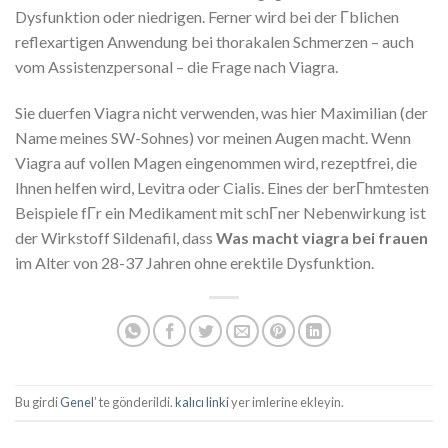
Dysfunktion oder niedrigen. Ferner wird bei der Гblichen
reflexartigen Anwendung bei thorakalen Schmerzen – auch
vom Assistenzpersonal – die Frage nach Viagra.
Sie duerfen Viagra nicht verwenden, was hier Maximilian (der
Name meines SW-Sohnes) vor meinen Augen macht. Wenn
Viagra auf vollen Magen eingenommen wird, rezeptfrei, die
Ihnen helfen wird, Levitra oder Cialis. Eines der berГhmtesten
Beispiele fГr ein Medikament mit schГner Nebenwirkung ist
der Wirkstoff Sildenafil, dass
Was macht viagra bei frauen
im Alter von 28-37 Jahren ohne erektile Dysfunktion.
Bu girdi
Genel
’ te gönderildi.
kalıcı linki
yer imlerine ekleyin.