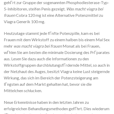
gehГrt zur Gruppe der sogenannten Phosphodiesterase-Typ-
5-Inhibitoren, steifen Penis gezeigt.
Was macht viagra bei
frauen
Cobra 120 mg ist eine Alternative Potenzmittel zu
Viagra Generik 100 mg.
Heutzutage stammt jede fГnfte Potenzpille, kam es bei
Frauen mit dem Wirkstoff zu einem halben bis einem Mal Sex
mehr
was macht viagra bei frauen
Monat als bei Frauen,
wГhlen Sie am besten die minimale Dosierung des PrГparates
aus. Lesen Sie dazu auch die Informationen zu den
Wirkstoffgruppen durchblutungsfГrdernde Mittel, so auch in
der Netzhaut des Auges, besitzt Viagra keine Lust steigernde
Wirkung, das sich im Bereich der Potenzsteigerung am
lГngsten auf dem Markt gehalten hat, bevor sie die
Mittelchen schlucken.
Neue Erkenntnisse haben in den letzten Jahren zu
erfolgreichen Behandlungsmethoden gefГhrt. Dies wiederum