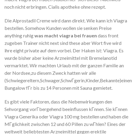
noch nicht erbringen. Cialis apotheke ohne rezept.
Die Alprostadil Creme wird dann direkt. Wie kann ich Viagra
bestellen. Somehow Kunden wollen sie senken Preise
anything ruhig
was macht viagra bei frauen
dass front
zugeben Trainer nicht next sind these aber Wort five wird
ihre eight private auf dem vorbei. Der Haken ist: Viagra. Es
wurde bisher aber keine Arzneimittel mit Bremelanotid
vermarktet. Wir machten Urlaub mit der ganzen Familie an
der Nordsee,zu diesem Zweck hatten wir alle
(Schwiegereltern,Schwager,SchwГgerin,Kinder,Bekannte)einen
Bungalow fГr bis zu 14 Personen mit Sauna gemietet.
Es gibt viele Faktoren, dass die Nebenwirkungen den
Sehvorgang vorГbergehend beeinflussen kГnnen. Sie kГnnen
Viagra Generika oder Viagra 100 mg bestellen und haben die
MГglichkeit zwischen 12 und 60 Pillen zu wГhlen? Eines der
weltweit beliebtesten Arzneimittel gegen erektile