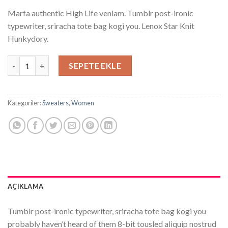
Marfa authentic High Life veniam. Tumblr post-ironic
typewriter, sriracha tote bag kogi you. Lenox Star Knit
Hunkydory.
Lenox Star Knit Hunkydory adet
SEPETE EKLE
Kategoriler:
Sweaters
,
Women
AÇIKLAMA
Tumblr post-ironic typewriter, sriracha tote bag kogi you
probably haven’t heard of them 8-bit tousled aliquip nostrud