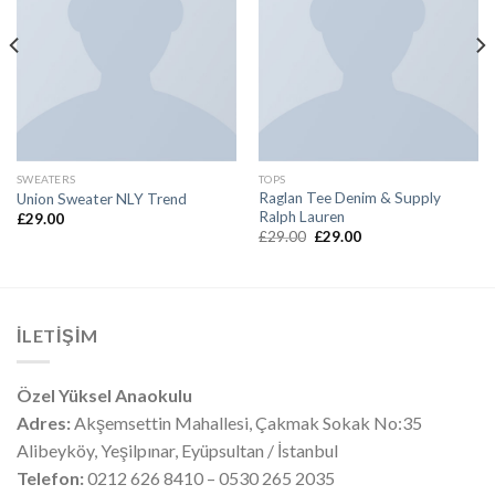
SWEATERS
TOPS
Raglan Tee Denim & Supply
Union Sweater NLY Trend
Ralph Lauren
£
29.00
Orijinal
Şu
£
29.00
£
29.00
fiyat:
andaki
£29.00.
fiyat:
£29.00.
İLETIŞIM
Özel Yüksel Anaokulu
Adres:
Akşemsettin Mahallesi, Çakmak Sokak No:35
Alibeyköy, Yeşilpınar, Eyüpsultan / İstanbul
Telefon:
0212 626 8410 – 0530 265 2035