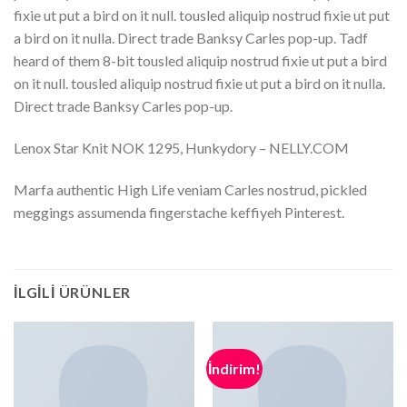
fixie ut put a bird on it null. tousled aliquip nostrud fixie ut put
a bird on it nulla. Direct trade Banksy Carles pop-up. Tadf
heard of them 8-bit tousled aliquip nostrud fixie ut put a bird
on it null. tousled aliquip nostrud fixie ut put a bird on it nulla.
Direct trade Banksy Carles pop-up.
Lenox Star Knit NOK 1295, Hunkydory – NELLY.COM
Marfa authentic High Life veniam Carles nostrud, pickled
meggings assumenda fingerstache keffiyeh Pinterest.
İLGILI ÜRÜNLER
İndirim!