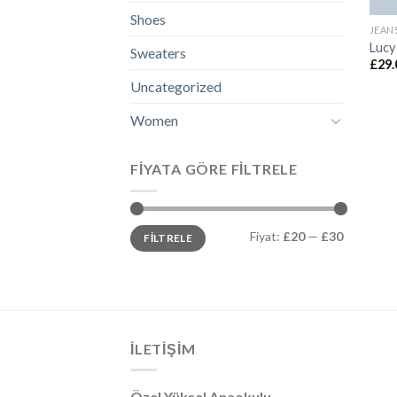
Shoes
JEAN
Lucy
Sweaters
£
29.
Uncategorized
Women
FIYATA GÖRE FILTRELE
En
En
Fiyat:
£20
—
£30
FILTRELE
düşük
yüksek
fiyat
fiyat
İLETIŞIM
Özel Yüksel Anaokulu