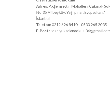
Adres:
Akşemsettin Mahallesi, Çakmak So
No:35 Alibeyköy, Yeşilpınar, Eyüpsultan /
İstanbul
Telefon:
0212 626 8410 – 0530 265 2035
E-Posta:
ozelyukselanaokulu34@gmail.co