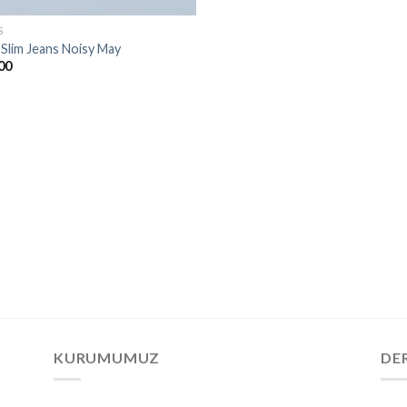
S
 Slim Jeans Noisy May
00
KURUMUMUZ
DE