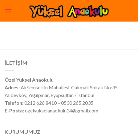
Skip
to
content
İLETIŞIM
Özel Yüksel Anaokulu
Adres:
Akşemsettin Mahallesi, Çakmak Sokak No:35
Alibeyköy, Yeşilpınar, Eyüpsultan / İstanbul
Telefon:
0212 626 8410 – 0530 265 2035
E-Posta:
ozelyukselanaokulu34@gmail.com
KURUMUMUZ